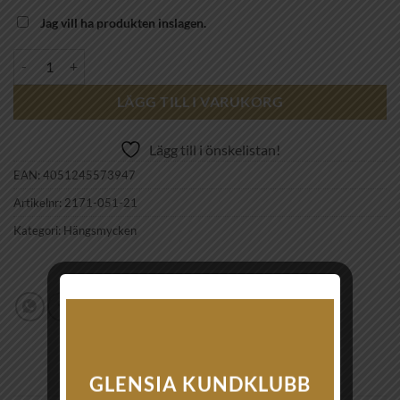
Jag vill ha produkten inslagen.
THOMAS SABO - CHARM PENDANT 2171-051-21 mängd
LÄGG TILL I VARUKORG
Lägg till i önskelistan!
EAN:
4051245573947
Artikelnr:
2171-051-21
Kategori:
Hängsmycken
GLENSIA KUNDKLUBB