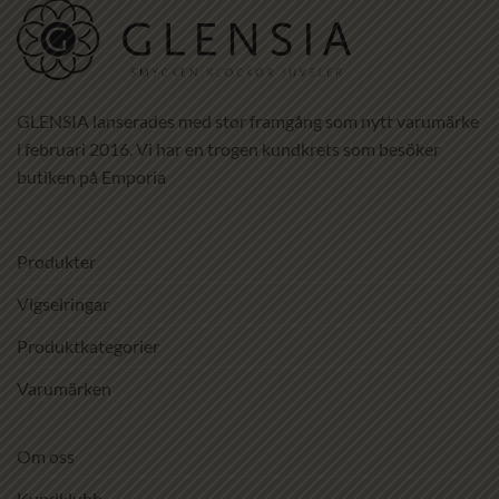
GLENSIA lanserades med stor framgång som nytt varumärke
i februari 2016. Vi har en trogen kundkrets som besöker
butiken på Emporia
Produkter
Vigselringar
Produktkategorier
Varumärken
Om oss
Kundklubb