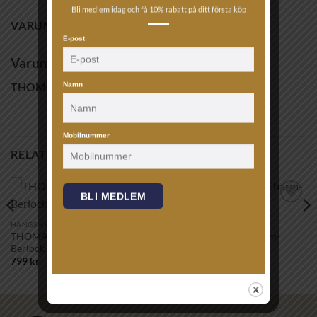
Bli medlem idag och få 10% rabatt på ditt första köp
VARUMÄRKE
E-post
Varumärke
THOMAS SABO
Namn
Mobilnummer
RELATERADE PRODUKTER
BLI MEDLEM
Lägg till i
Lägg till i
önskelistan!
önskelistan!
HÄNGSMYCKEN
HÄNGSMYCKEN
THOMAS SABO – Charm-
THOMAS SABO – Charm-
Berlock 1986-414-14
Berlock 1965-414-14
799
kr
799
kr