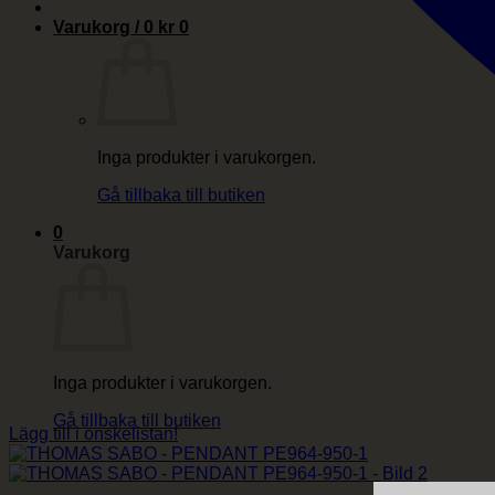
Varukorg /
0
kr
0
Inga produkter i varukorgen.
Gå tillbaka till butiken
0
Varukorg
Inga produkter i varukorgen.
Gå tillbaka till butiken
Lägg till i önskelistan!