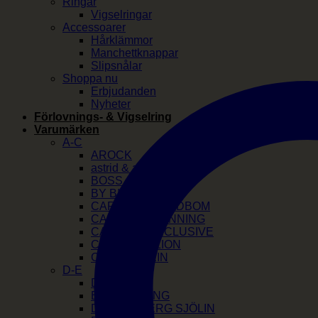
Ringar
Vigselringar
Accessoarer
Hårklämmor
Manchettknappar
Slipsnålar
Shoppa nu
Erbjudanden
Nyheter
Förlovnings- & Vigselring
Varumärken
A-C
AROCK
astrid & agnes
BOSS
BY BILLGREN
CAROLINE SVEDBOM
CAROLINA GYNNING
CATWALK EXCLUSIVE
COEUR DE LION
CALVIN KLEIN
D-E
DIESEL
EFVA ATTLING
DRAKENBERG SJÖLIN