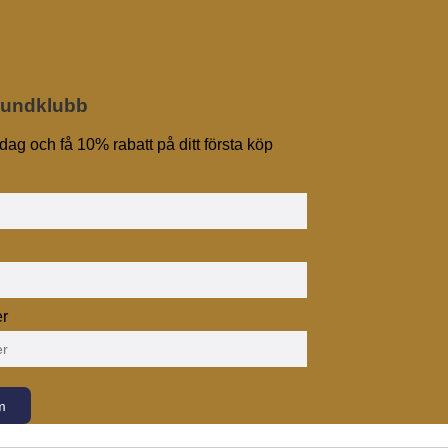
Kundklubb
dag och få 10% rabatt på ditt första köp
r
m