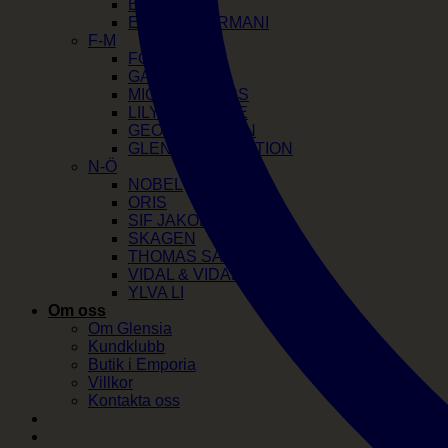
EDBLAD
EMPORIO ARMANI
F-M
FOSSIL
GANT
MICHAEL KORS
LILY AND ROSE
GEORG JENSEN
GLENSIA SELECTION
N-Ö
NOBEL
ORIS
SIF JAKOBS
SKAGEN
THOMAS SABO
VIDAL & VIDAL
YLVA LI
Om oss
Om Glensia
Kundklubb
Butik i Emporia
Villkor
Kontakta oss