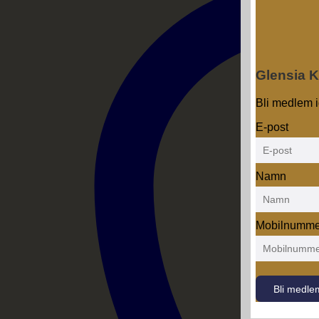
Glensia 
Bli medlem i
E-post
Namn
Mobilnumme
Bli medle