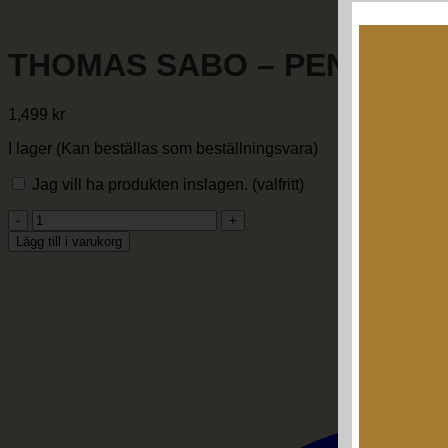
THOMAS SABO – PENDANT P
1,499
kr
I lager (Kan beställas som beställningsvara)
Jag vill ha produkten inslagen.
(valfritt)
THOMAS
SABO
Lägg till i varukorg
-
PENDANT
PE964-
950-
1
mängd